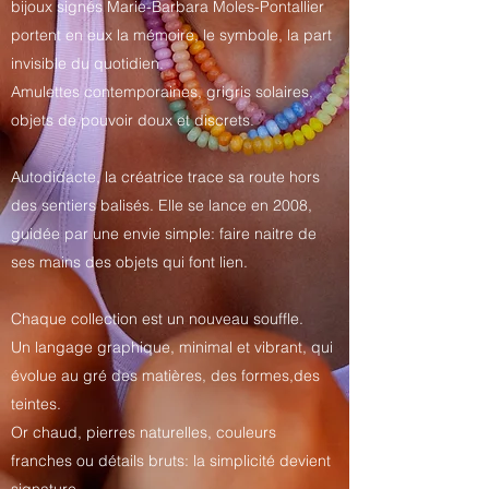
bijoux signés Marie-Barbara Moles-Pontallier
portent en eux la mémoire, le symbole, la part
invisible du quotidien.
Amulettes contemporaines, grigris solaires,
objets de pouvoir doux et discrets.
Autodidacte, la créatrice trace sa route hors
des sentiers balisés. Elle se lance en 2008,
guidée par une envie simple: faire naitre de
ses mains des objets qui font lien.
Chaque collection est un nouveau souffle.
Un langage graphique, minimal et vibrant, qui
évolue au gré des matières, des formes,des
teintes.
Or chaud, pierres naturelles, couleurs
franches ou détails bruts: la simplicité devient
signature.