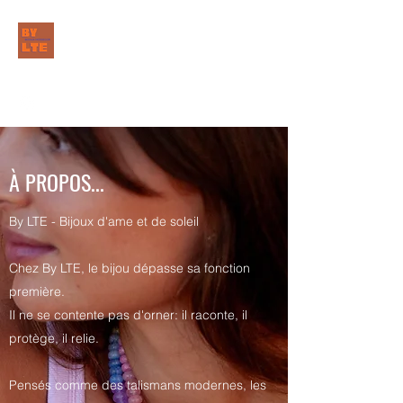
BY LTE BIJOUX
Hossegor
À PROPOS...
By LTE - Bijoux d'ame et de soleil
Chez By LTE, le bijou dépasse sa fonction
première.
Il ne se contente pas d'orner: il raconte, il
protège, il relie.
Pensés comme des talismans modernes, les