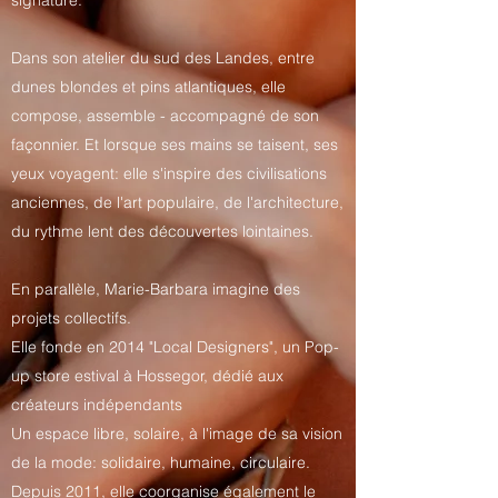
Dans son atelier du sud des Landes, entre
dunes blondes et pins atlantiques, elle
compose, assemble - accompagné de son
façonnier. Et lorsque ses mains se taisent, ses
yeux voyagent: elle s'inspire des civilisations
anciennes, de l'art populaire, de l'architecture,
du rythme lent des découvertes lointaines.
En parallèle, Marie-Barbara imagine des
projets collectifs.
Elle fonde en 2014 "Local Designers", un Pop-
up store estival à Hossegor, dédié aux
créateurs indépendants
Un espace libre, solaire, à l'image de sa vision
de la mode: solidaire, humaine, circulaire.
Depuis 2011, elle coorganise également le